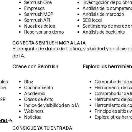
Semrush One
Investigación de palabra
Empresas
Análisis de la competen
Semrush MCP
Análisis de mercado
Semrush API
SEO local
Nuestros datos
Sentimiento de marca en
Reservar una demo
Análisis de backlinks
CONECTA SEMRUSH MCP A LA IA
El conjunto de datos de tráfico, visibilidad y anális
de IA.
Crece con Semrush
Explora las herramien
ales
Blog
Comprobador de vis
rce
Conocimiento
Herramienta de c
Academia
Comprobador de trá
B2B
Casos de éxito
Herramienta de pa
Índice de visibilidad en la IA
Herramienta de c
Webinars
Principales sitios 
Noticias
Explora otras herr
ores
CONSIGUE YA TU ENTRADA