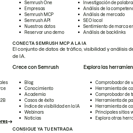
Semrush One
Investigación de palabra
Empresas
Análisis de la competen
Semrush MCP
Análisis de mercado
Semrush API
SEO local
Nuestros datos
Sentimiento de marca en
Reservar una demo
Análisis de backlinks
CONECTA SEMRUSH MCP A LA IA
El conjunto de datos de tráfico, visibilidad y anális
de IA.
Crece con Semrush
Explora las herramien
ales
Blog
Comprobador de vis
rce
Conocimiento
Herramienta de c
Academia
Comprobador de trá
B2B
Casos de éxito
Herramienta de pa
Índice de visibilidad en la IA
Herramienta de c
Webinars
Principales sitios 
Noticias
Explora otras herr
ores
CONSIGUE YA TU ENTRADA