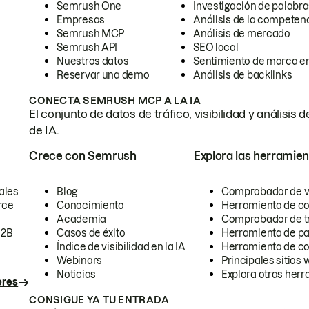
Semrush One
Investigación de palabra
Empresas
Análisis de la competen
Semrush MCP
Análisis de mercado
Semrush API
SEO local
Nuestros datos
Sentimiento de marca en
Reservar una demo
Análisis de backlinks
CONECTA SEMRUSH MCP A LA IA
El conjunto de datos de tráfico, visibilidad y anális
de IA.
Crece con Semrush
Explora las herramien
ales
Blog
Comprobador de vis
rce
Conocimiento
Herramienta de c
Academia
Comprobador de trá
B2B
Casos de éxito
Herramienta de pa
Índice de visibilidad en la IA
Herramienta de c
Webinars
Principales sitios 
Noticias
Explora otras herr
ores
CONSIGUE YA TU ENTRADA