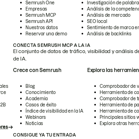
Semrush One
Investigación de palabra
Empresas
Análisis de la competen
Semrush MCP
Análisis de mercado
Semrush API
SEO local
Nuestros datos
Sentimiento de marca en
Reservar una demo
Análisis de backlinks
CONECTA SEMRUSH MCP A LA IA
El conjunto de datos de tráfico, visibilidad y anális
de IA.
Crece con Semrush
Explora las herramien
ales
Blog
Comprobador de vis
rce
Conocimiento
Herramienta de c
Academia
Comprobador de trá
B2B
Casos de éxito
Herramienta de pa
Índice de visibilidad en la IA
Herramienta de c
Webinars
Principales sitios 
Noticias
Explora otras herr
ores
CONSIGUE YA TU ENTRADA