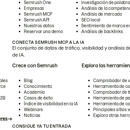
Semrush One
Investigación de palabra
Empresas
Análisis de la competen
Semrush MCP
Análisis de mercado
Semrush API
SEO local
Nuestros datos
Sentimiento de marca en
Reservar una demo
Análisis de backlinks
CONECTA SEMRUSH MCP A LA IA
El conjunto de datos de tráfico, visibilidad y anális
de IA.
Crece con Semrush
Explora las herramien
ales
Blog
Comprobador de vis
rce
Conocimiento
Herramienta de c
Academia
Comprobador de trá
B2B
Casos de éxito
Herramienta de pa
Índice de visibilidad en la IA
Herramienta de c
Webinars
Principales sitios 
Noticias
Explora otras herr
ores
CONSIGUE YA TU ENTRADA