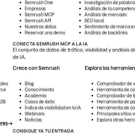
Semrush One
Investigación de palabra
Empresas
Análisis de la competen
Semrush MCP
Análisis de mercado
Semrush API
SEO local
Nuestros datos
Sentimiento de marca en
Reservar una demo
Análisis de backlinks
CONECTA SEMRUSH MCP A LA IA
El conjunto de datos de tráfico, visibilidad y anális
de IA.
Crece con Semrush
Explora las herramien
ales
Blog
Comprobador de vis
rce
Conocimiento
Herramienta de c
Academia
Comprobador de trá
B2B
Casos de éxito
Herramienta de pa
Índice de visibilidad en la IA
Herramienta de c
Webinars
Principales sitios 
Noticias
Explora otras herr
ores
CONSIGUE YA TU ENTRADA