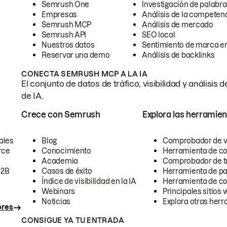
Semrush One
Investigación de palabra
Empresas
Análisis de la competen
Semrush MCP
Análisis de mercado
Semrush API
SEO local
Nuestros datos
Sentimiento de marca en
Reservar una demo
Análisis de backlinks
CONECTA SEMRUSH MCP A LA IA
El conjunto de datos de tráfico, visibilidad y anális
de IA.
Crece con Semrush
Explora las herramien
ales
Blog
Comprobador de vis
rce
Conocimiento
Herramienta de c
Academia
Comprobador de trá
B2B
Casos de éxito
Herramienta de pa
Índice de visibilidad en la IA
Herramienta de c
Webinars
Principales sitios 
Noticias
Explora otras herr
ores
CONSIGUE YA TU ENTRADA