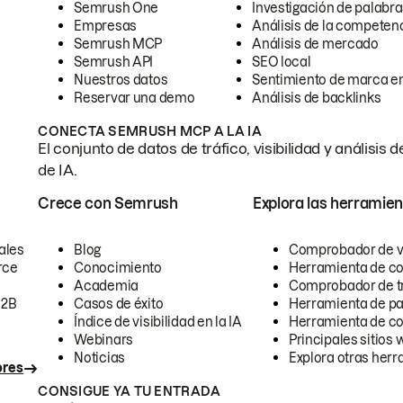
Semrush One
Investigación de palabra
Empresas
Análisis de la competen
Semrush MCP
Análisis de mercado
Semrush API
SEO local
Nuestros datos
Sentimiento de marca en
Reservar una demo
Análisis de backlinks
CONECTA SEMRUSH MCP A LA IA
El conjunto de datos de tráfico, visibilidad y anális
de IA.
Crece con Semrush
Explora las herramien
ales
Blog
Comprobador de vis
rce
Conocimiento
Herramienta de c
Academia
Comprobador de trá
B2B
Casos de éxito
Herramienta de pa
Índice de visibilidad en la IA
Herramienta de c
Webinars
Principales sitios 
Noticias
Explora otras herr
ores
CONSIGUE YA TU ENTRADA