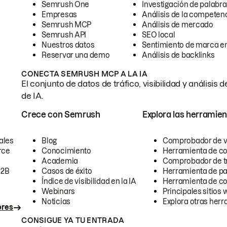
Semrush One
Investigación de palabra
Empresas
Análisis de la competen
Semrush MCP
Análisis de mercado
Semrush API
SEO local
Nuestros datos
Sentimiento de marca en
Reservar una demo
Análisis de backlinks
CONECTA SEMRUSH MCP A LA IA
El conjunto de datos de tráfico, visibilidad y anális
de IA.
Crece con Semrush
Explora las herramien
ales
Blog
Comprobador de vis
rce
Conocimiento
Herramienta de c
Academia
Comprobador de trá
B2B
Casos de éxito
Herramienta de pa
Índice de visibilidad en la IA
Herramienta de c
Webinars
Principales sitios 
Noticias
Explora otras herr
ores
CONSIGUE YA TU ENTRADA