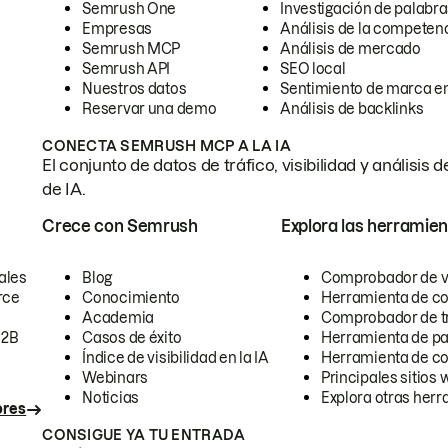
Semrush One
Investigación de palabra
Empresas
Análisis de la competen
Semrush MCP
Análisis de mercado
Semrush API
SEO local
Nuestros datos
Sentimiento de marca en
Reservar una demo
Análisis de backlinks
CONECTA SEMRUSH MCP A LA IA
El conjunto de datos de tráfico, visibilidad y anális
de IA.
Crece con Semrush
Explora las herramien
ales
Blog
Comprobador de vis
rce
Conocimiento
Herramienta de c
Academia
Comprobador de trá
B2B
Casos de éxito
Herramienta de pa
Índice de visibilidad en la IA
Herramienta de c
Webinars
Principales sitios 
Noticias
Explora otras herr
ores
CONSIGUE YA TU ENTRADA