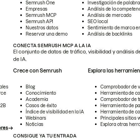
Semrush One
Investigación de palabra
Empresas
Análisis de la competen
Semrush MCP
Análisis de mercado
Semrush API
SEO local
Nuestros datos
Sentimiento de marca en
Reservar una demo
Análisis de backlinks
CONECTA SEMRUSH MCP A LA IA
El conjunto de datos de tráfico, visibilidad y anális
de IA.
Crece con Semrush
Explora las herramien
ales
Blog
Comprobador de vis
rce
Conocimiento
Herramienta de c
Academia
Comprobador de trá
B2B
Casos de éxito
Herramienta de pa
Índice de visibilidad en la IA
Herramienta de c
Webinars
Principales sitios 
Noticias
Explora otras herr
ores
CONSIGUE YA TU ENTRADA