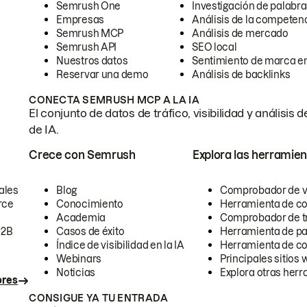
Semrush One
Investigación de palabra
Empresas
Análisis de la competen
Semrush MCP
Análisis de mercado
Semrush API
SEO local
Nuestros datos
Sentimiento de marca en
Reservar una demo
Análisis de backlinks
CONECTA SEMRUSH MCP A LA IA
El conjunto de datos de tráfico, visibilidad y anális
de IA.
Crece con Semrush
Explora las herramien
ales
Blog
Comprobador de vis
rce
Conocimiento
Herramienta de c
Academia
Comprobador de trá
B2B
Casos de éxito
Herramienta de pa
Índice de visibilidad en la IA
Herramienta de c
Webinars
Principales sitios 
Noticias
Explora otras herr
ores
CONSIGUE YA TU ENTRADA