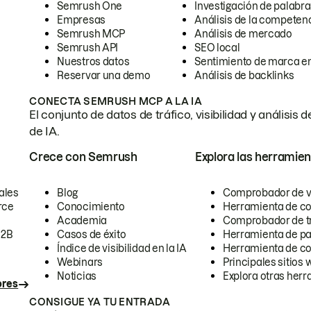
Semrush One
Investigación de palabra
Empresas
Análisis de la competen
Semrush MCP
Análisis de mercado
Semrush API
SEO local
Nuestros datos
Sentimiento de marca en
Reservar una demo
Análisis de backlinks
CONECTA SEMRUSH MCP A LA IA
El conjunto de datos de tráfico, visibilidad y anális
de IA.
Crece con Semrush
Explora las herramien
ales
Blog
Comprobador de vis
rce
Conocimiento
Herramienta de c
Academia
Comprobador de trá
B2B
Casos de éxito
Herramienta de pa
Índice de visibilidad en la IA
Herramienta de c
Webinars
Principales sitios 
Noticias
Explora otras herr
ores
CONSIGUE YA TU ENTRADA