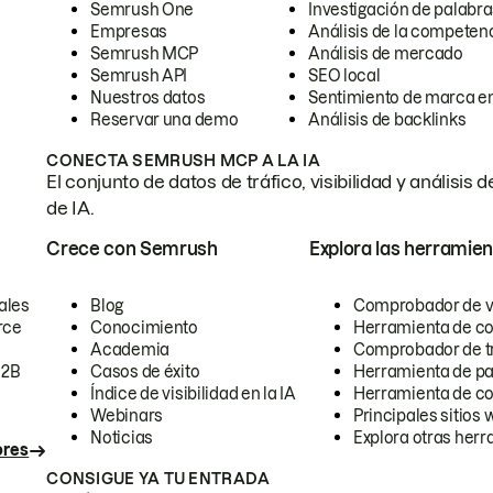
Semrush One
Investigación de palabra
Empresas
Análisis de la competen
Semrush MCP
Análisis de mercado
Semrush API
SEO local
Nuestros datos
Sentimiento de marca en
Reservar una demo
Análisis de backlinks
CONECTA SEMRUSH MCP A LA IA
El conjunto de datos de tráfico, visibilidad y anális
de IA.
Crece con Semrush
Explora las herramien
ales
Blog
Comprobador de vis
rce
Conocimiento
Herramienta de c
Academia
Comprobador de trá
B2B
Casos de éxito
Herramienta de pa
Índice de visibilidad en la IA
Herramienta de c
Webinars
Principales sitios 
Noticias
Explora otras herr
ores
CONSIGUE YA TU ENTRADA