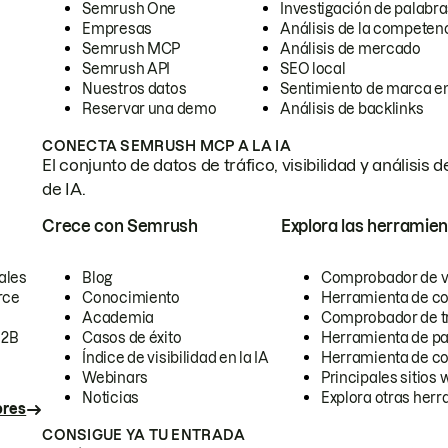
Semrush One
Investigación de palabra
Empresas
Análisis de la competen
Semrush MCP
Análisis de mercado
Semrush API
SEO local
Nuestros datos
Sentimiento de marca en
Reservar una demo
Análisis de backlinks
CONECTA SEMRUSH MCP A LA IA
El conjunto de datos de tráfico, visibilidad y anális
de IA.
Crece con Semrush
Explora las herramien
ales
Blog
Comprobador de vis
rce
Conocimiento
Herramienta de c
Academia
Comprobador de trá
B2B
Casos de éxito
Herramienta de pa
Índice de visibilidad en la IA
Herramienta de c
Webinars
Principales sitios 
Noticias
Explora otras herr
ores
CONSIGUE YA TU ENTRADA