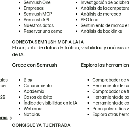
Semrush One
Investigación de palabra
Empresas
Análisis de la competen
Semrush MCP
Análisis de mercado
Semrush API
SEO local
Nuestros datos
Sentimiento de marca en
Reservar una demo
Análisis de backlinks
CONECTA SEMRUSH MCP A LA IA
El conjunto de datos de tráfico, visibilidad y anális
de IA.
Crece con Semrush
Explora las herramien
ales
Blog
Comprobador de vis
rce
Conocimiento
Herramienta de c
Academia
Comprobador de trá
B2B
Casos de éxito
Herramienta de pa
Índice de visibilidad en la IA
Herramienta de c
Webinars
Principales sitios 
Noticias
Explora otras herr
ores
CONSIGUE YA TU ENTRADA