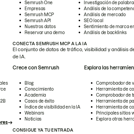
Semrush One
Investigación de palabra
Empresas
Análisis de la competen
Semrush MCP
Análisis de mercado
Semrush API
SEO local
Nuestros datos
Sentimiento de marca en
Reservar una demo
Análisis de backlinks
CONECTA SEMRUSH MCP A LA IA
El conjunto de datos de tráfico, visibilidad y anális
de IA.
Crece con Semrush
Explora las herramien
ales
Blog
Comprobador de vis
rce
Conocimiento
Herramienta de c
Academia
Comprobador de trá
B2B
Casos de éxito
Herramienta de pa
Índice de visibilidad en la IA
Herramienta de c
Webinars
Principales sitios 
Noticias
Explora otras herr
ores
CONSIGUE YA TU ENTRADA