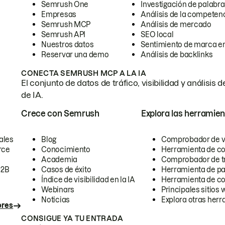
Semrush One
Investigación de palabra
Empresas
Análisis de la competen
Semrush MCP
Análisis de mercado
Semrush API
SEO local
Nuestros datos
Sentimiento de marca en
Reservar una demo
Análisis de backlinks
CONECTA SEMRUSH MCP A LA IA
El conjunto de datos de tráfico, visibilidad y anális
de IA.
Crece con Semrush
Explora las herramien
ales
Blog
Comprobador de vis
rce
Conocimiento
Herramienta de c
Academia
Comprobador de trá
B2B
Casos de éxito
Herramienta de pa
Índice de visibilidad en la IA
Herramienta de c
Webinars
Principales sitios 
Noticias
Explora otras herr
ores
CONSIGUE YA TU ENTRADA