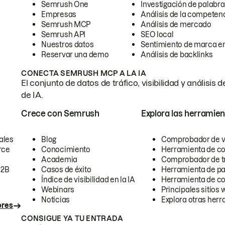
Semrush One
Investigación de palabra
Empresas
Análisis de la competen
Semrush MCP
Análisis de mercado
Semrush API
SEO local
Nuestros datos
Sentimiento de marca en
Reservar una demo
Análisis de backlinks
CONECTA SEMRUSH MCP A LA IA
El conjunto de datos de tráfico, visibilidad y anális
de IA.
Crece con Semrush
Explora las herramien
ales
Blog
Comprobador de vis
rce
Conocimiento
Herramienta de c
Academia
Comprobador de trá
B2B
Casos de éxito
Herramienta de pa
Índice de visibilidad en la IA
Herramienta de c
Webinars
Principales sitios 
Noticias
Explora otras herr
ores
CONSIGUE YA TU ENTRADA