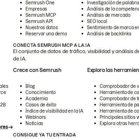
Semrush One
Investigación de palabra
Empresas
Análisis de la competen
Semrush MCP
Análisis de mercado
Semrush API
SEO local
Nuestros datos
Sentimiento de marca en
Reservar una demo
Análisis de backlinks
CONECTA SEMRUSH MCP A LA IA
El conjunto de datos de tráfico, visibilidad y anális
de IA.
Crece con Semrush
Explora las herramien
ales
Blog
Comprobador de vis
rce
Conocimiento
Herramienta de c
Academia
Comprobador de trá
B2B
Casos de éxito
Herramienta de pa
Índice de visibilidad en la IA
Herramienta de c
Webinars
Principales sitios 
Noticias
Explora otras herr
ores
CONSIGUE YA TU ENTRADA