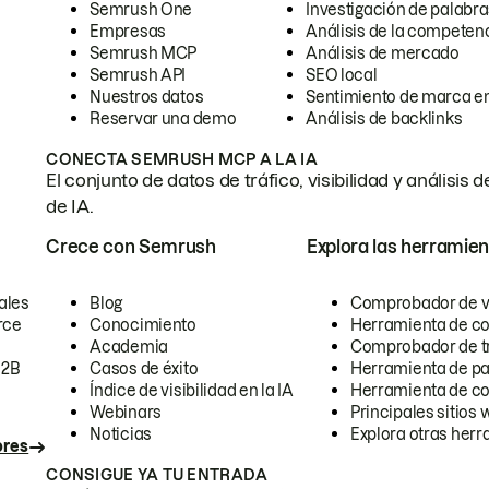
Semrush One
Investigación de palabra
Empresas
Análisis de la competen
Semrush MCP
Análisis de mercado
Semrush API
SEO local
Nuestros datos
Sentimiento de marca en
Reservar una demo
Análisis de backlinks
CONECTA SEMRUSH MCP A LA IA
El conjunto de datos de tráfico, visibilidad y anális
de IA.
Crece con Semrush
Explora las herramien
ales
Blog
Comprobador de vis
rce
Conocimiento
Herramienta de c
Academia
Comprobador de trá
B2B
Casos de éxito
Herramienta de pa
Índice de visibilidad en la IA
Herramienta de c
Webinars
Principales sitios 
Noticias
Explora otras herr
ores
CONSIGUE YA TU ENTRADA