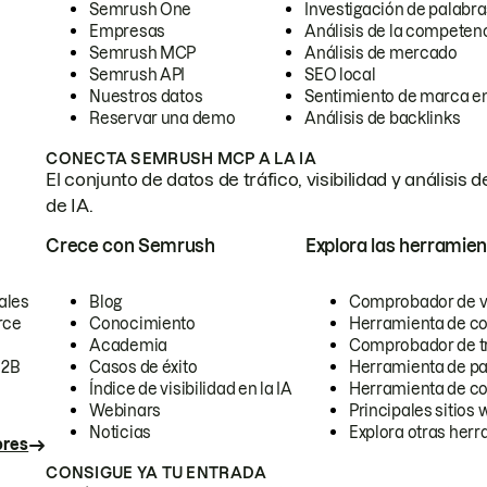
Semrush One
Investigación de palabra
Empresas
Análisis de la competen
Semrush MCP
Análisis de mercado
Semrush API
SEO local
Nuestros datos
Sentimiento de marca en
Reservar una demo
Análisis de backlinks
CONECTA SEMRUSH MCP A LA IA
El conjunto de datos de tráfico, visibilidad y anális
de IA.
Crece con Semrush
Explora las herramien
ales
Blog
Comprobador de vis
rce
Conocimiento
Herramienta de c
Academia
Comprobador de trá
B2B
Casos de éxito
Herramienta de pa
Índice de visibilidad en la IA
Herramienta de c
Webinars
Principales sitios 
Noticias
Explora otras herr
ores
CONSIGUE YA TU ENTRADA