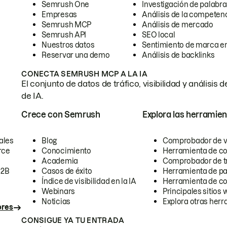
Semrush One
Investigación de palabra
Empresas
Análisis de la competen
Semrush MCP
Análisis de mercado
Semrush API
SEO local
Nuestros datos
Sentimiento de marca en
Reservar una demo
Análisis de backlinks
CONECTA SEMRUSH MCP A LA IA
El conjunto de datos de tráfico, visibilidad y anális
de IA.
Crece con Semrush
Explora las herramien
ales
Blog
Comprobador de vis
rce
Conocimiento
Herramienta de c
Academia
Comprobador de trá
B2B
Casos de éxito
Herramienta de pa
Índice de visibilidad en la IA
Herramienta de c
Webinars
Principales sitios 
Noticias
Explora otras herr
ores
CONSIGUE YA TU ENTRADA