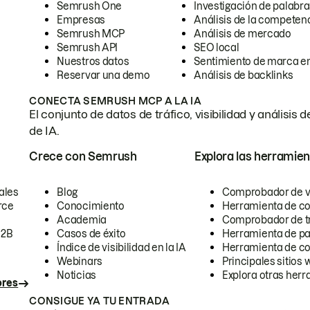
Semrush One
Investigación de palabra
Empresas
Análisis de la competen
Semrush MCP
Análisis de mercado
Semrush API
SEO local
Nuestros datos
Sentimiento de marca en
Reservar una demo
Análisis de backlinks
CONECTA SEMRUSH MCP A LA IA
El conjunto de datos de tráfico, visibilidad y anális
de IA.
Crece con Semrush
Explora las herramien
ales
Blog
Comprobador de vis
rce
Conocimiento
Herramienta de c
Academia
Comprobador de trá
B2B
Casos de éxito
Herramienta de pa
Índice de visibilidad en la IA
Herramienta de c
Webinars
Principales sitios 
Noticias
Explora otras herr
ores
CONSIGUE YA TU ENTRADA