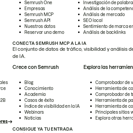
Semrush One
Investigación de palabra
Empresas
Análisis de la competen
Semrush MCP
Análisis de mercado
Semrush API
SEO local
Nuestros datos
Sentimiento de marca en
Reservar una demo
Análisis de backlinks
CONECTA SEMRUSH MCP A LA IA
El conjunto de datos de tráfico, visibilidad y anális
de IA.
Crece con Semrush
Explora las herramien
ales
Blog
Comprobador de vis
rce
Conocimiento
Herramienta de c
Academia
Comprobador de trá
B2B
Casos de éxito
Herramienta de pa
Índice de visibilidad en la IA
Herramienta de c
Webinars
Principales sitios 
Noticias
Explora otras herr
ores
CONSIGUE YA TU ENTRADA