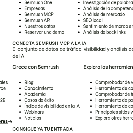
Semrush One
Investigación de palabra
Empresas
Análisis de la competen
Semrush MCP
Análisis de mercado
Semrush API
SEO local
Nuestros datos
Sentimiento de marca en
Reservar una demo
Análisis de backlinks
CONECTA SEMRUSH MCP A LA IA
El conjunto de datos de tráfico, visibilidad y anális
de IA.
Crece con Semrush
Explora las herramien
ales
Blog
Comprobador de vis
rce
Conocimiento
Herramienta de c
Academia
Comprobador de trá
B2B
Casos de éxito
Herramienta de pa
Índice de visibilidad en la IA
Herramienta de c
Webinars
Principales sitios 
Noticias
Explora otras herr
ores
CONSIGUE YA TU ENTRADA