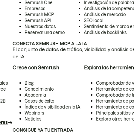
Semrush One
Investigación de palabra
Empresas
Análisis de la competen
Semrush MCP
Análisis de mercado
Semrush API
SEO local
Nuestros datos
Sentimiento de marca en
Reservar una demo
Análisis de backlinks
CONECTA SEMRUSH MCP A LA IA
El conjunto de datos de tráfico, visibilidad y anális
de IA.
Crece con Semrush
Explora las herramien
ales
Blog
Comprobador de vis
rce
Conocimiento
Herramienta de c
Academia
Comprobador de trá
B2B
Casos de éxito
Herramienta de pa
Índice de visibilidad en la IA
Herramienta de c
Webinars
Principales sitios 
Noticias
Explora otras herr
ores
CONSIGUE YA TU ENTRADA