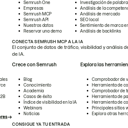
Semrush One
Investigación de palabra
Empresas
Análisis de la competen
Semrush MCP
Análisis de mercado
Semrush API
SEO local
Nuestros datos
Sentimiento de marca en
Reservar una demo
Análisis de backlinks
CONECTA SEMRUSH MCP A LA IA
El conjunto de datos de tráfico, visibilidad y anális
de IA.
Crece con Semrush
Explora las herramien
ales
Blog
Comprobador de vis
rce
Conocimiento
Herramienta de c
Academia
Comprobador de trá
B2B
Casos de éxito
Herramienta de pa
Índice de visibilidad en la IA
Herramienta de c
Webinars
Principales sitios 
Noticias
Explora otras herr
ores
CONSIGUE YA TU ENTRADA