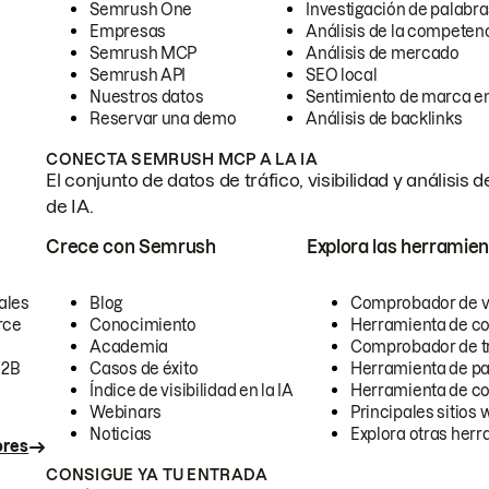
Semrush One
Investigación de palabra
Empresas
Análisis de la competen
Semrush MCP
Análisis de mercado
Semrush API
SEO local
Nuestros datos
Sentimiento de marca en
Reservar una demo
Análisis de backlinks
CONECTA SEMRUSH MCP A LA IA
El conjunto de datos de tráfico, visibilidad y anális
de IA.
Crece con Semrush
Explora las herramien
ales
Blog
Comprobador de vis
rce
Conocimiento
Herramienta de c
Academia
Comprobador de trá
B2B
Casos de éxito
Herramienta de pa
Índice de visibilidad en la IA
Herramienta de c
Webinars
Principales sitios 
Noticias
Explora otras herr
ores
CONSIGUE YA TU ENTRADA