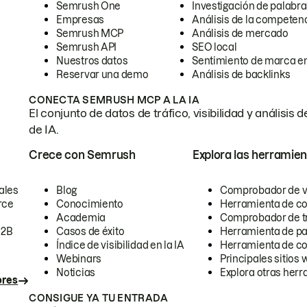
Semrush One
Investigación de palabra
Empresas
Análisis de la competen
Semrush MCP
Análisis de mercado
Semrush API
SEO local
Nuestros datos
Sentimiento de marca en
Reservar una demo
Análisis de backlinks
CONECTA SEMRUSH MCP A LA IA
El conjunto de datos de tráfico, visibilidad y anális
de IA.
Crece con Semrush
Explora las herramien
ales
Blog
Comprobador de vis
rce
Conocimiento
Herramienta de c
Academia
Comprobador de trá
B2B
Casos de éxito
Herramienta de pa
Índice de visibilidad en la IA
Herramienta de c
Webinars
Principales sitios 
Noticias
Explora otras herr
ores
CONSIGUE YA TU ENTRADA