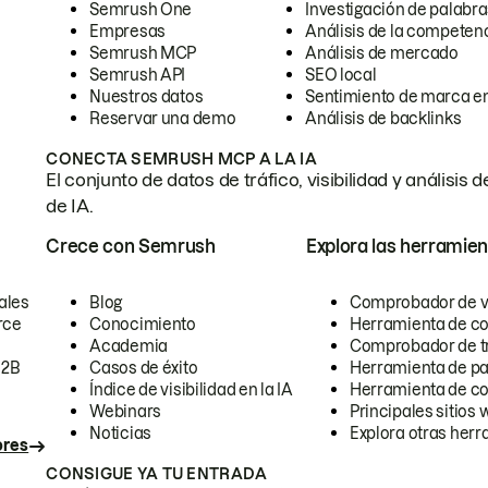
Semrush One
Investigación de palabra
Empresas
Análisis de la competen
Semrush MCP
Análisis de mercado
Semrush API
SEO local
Nuestros datos
Sentimiento de marca en
Reservar una demo
Análisis de backlinks
CONECTA SEMRUSH MCP A LA IA
El conjunto de datos de tráfico, visibilidad y anális
de IA.
Crece con Semrush
Explora las herramien
ales
Blog
Comprobador de vis
rce
Conocimiento
Herramienta de c
Academia
Comprobador de trá
B2B
Casos de éxito
Herramienta de pa
Índice de visibilidad en la IA
Herramienta de c
Webinars
Principales sitios 
Noticias
Explora otras herr
ores
CONSIGUE YA TU ENTRADA