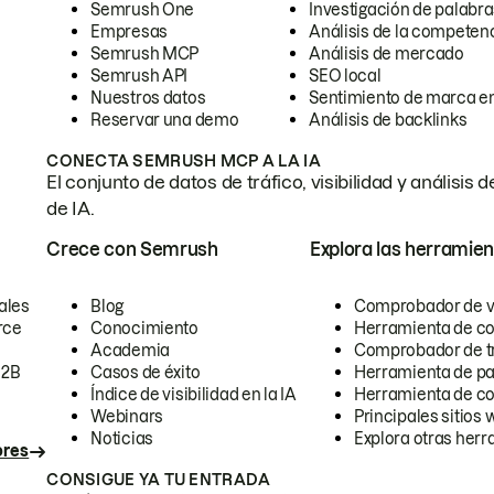
Semrush One
Investigación de palabra
Empresas
Análisis de la competen
Semrush MCP
Análisis de mercado
Semrush API
SEO local
Nuestros datos
Sentimiento de marca en
Reservar una demo
Análisis de backlinks
CONECTA SEMRUSH MCP A LA IA
El conjunto de datos de tráfico, visibilidad y anális
de IA.
Crece con Semrush
Explora las herramien
ales
Blog
Comprobador de vis
rce
Conocimiento
Herramienta de c
Academia
Comprobador de trá
B2B
Casos de éxito
Herramienta de pa
Índice de visibilidad en la IA
Herramienta de c
Webinars
Principales sitios 
Noticias
Explora otras herr
ores
CONSIGUE YA TU ENTRADA