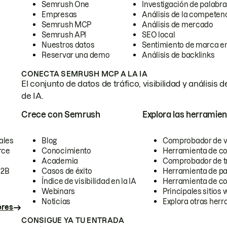
Semrush One
Investigación de palabra
Empresas
Análisis de la competen
Semrush MCP
Análisis de mercado
Semrush API
SEO local
Nuestros datos
Sentimiento de marca en
Reservar una demo
Análisis de backlinks
CONECTA SEMRUSH MCP A LA IA
El conjunto de datos de tráfico, visibilidad y anális
de IA.
Crece con Semrush
Explora las herramien
ales
Blog
Comprobador de vis
rce
Conocimiento
Herramienta de c
Academia
Comprobador de trá
B2B
Casos de éxito
Herramienta de pa
Índice de visibilidad en la IA
Herramienta de c
Webinars
Principales sitios 
Noticias
Explora otras herr
ores
CONSIGUE YA TU ENTRADA