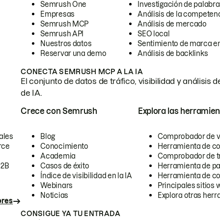
Semrush One
Investigación de palabra
Empresas
Análisis de la competen
Semrush MCP
Análisis de mercado
Semrush API
SEO local
Nuestros datos
Sentimiento de marca en
Reservar una demo
Análisis de backlinks
CONECTA SEMRUSH MCP A LA IA
El conjunto de datos de tráfico, visibilidad y anális
de IA.
Crece con Semrush
Explora las herramien
ales
Blog
Comprobador de vis
rce
Conocimiento
Herramienta de c
Academia
Comprobador de trá
B2B
Casos de éxito
Herramienta de pa
Índice de visibilidad en la IA
Herramienta de c
Webinars
Principales sitios 
Noticias
Explora otras herr
ores
CONSIGUE YA TU ENTRADA