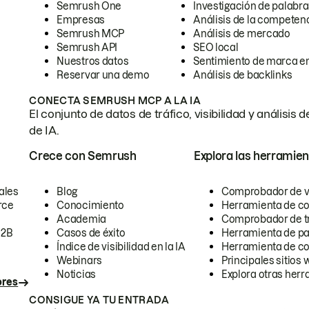
Semrush One
Investigación de palabra
Empresas
Análisis de la competen
Semrush MCP
Análisis de mercado
Semrush API
SEO local
Nuestros datos
Sentimiento de marca en
Reservar una demo
Análisis de backlinks
CONECTA SEMRUSH MCP A LA IA
El conjunto de datos de tráfico, visibilidad y anális
de IA.
Crece con Semrush
Explora las herramien
ales
Blog
Comprobador de vis
rce
Conocimiento
Herramienta de c
Academia
Comprobador de trá
B2B
Casos de éxito
Herramienta de pa
Índice de visibilidad en la IA
Herramienta de c
Webinars
Principales sitios 
Noticias
Explora otras herr
ores
CONSIGUE YA TU ENTRADA