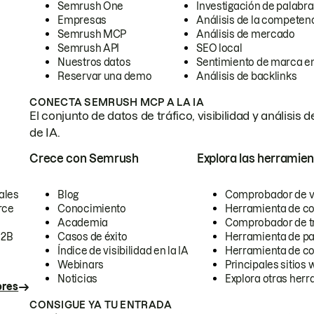
Semrush One
Investigación de palabra
Empresas
Análisis de la competen
Semrush MCP
Análisis de mercado
Semrush API
SEO local
Nuestros datos
Sentimiento de marca en
Reservar una demo
Análisis de backlinks
CONECTA SEMRUSH MCP A LA IA
El conjunto de datos de tráfico, visibilidad y anális
de IA.
Crece con Semrush
Explora las herramien
ales
Blog
Comprobador de vis
rce
Conocimiento
Herramienta de c
Academia
Comprobador de trá
B2B
Casos de éxito
Herramienta de pa
Índice de visibilidad en la IA
Herramienta de c
Webinars
Principales sitios 
Noticias
Explora otras herr
ores
CONSIGUE YA TU ENTRADA