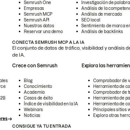
Semrush One
Investigación de palabra
Empresas
Análisis de la competen
Semrush MCP
Análisis de mercado
Semrush API
SEO local
Nuestros datos
Sentimiento de marca en
Reservar una demo
Análisis de backlinks
CONECTA SEMRUSH MCP A LA IA
El conjunto de datos de tráfico, visibilidad y anális
de IA.
Crece con Semrush
Explora las herramien
ales
Blog
Comprobador de vis
rce
Conocimiento
Herramienta de c
Academia
Comprobador de trá
B2B
Casos de éxito
Herramienta de pa
Índice de visibilidad en la IA
Herramienta de c
Webinars
Principales sitios 
Noticias
Explora otras herr
ores
CONSIGUE YA TU ENTRADA