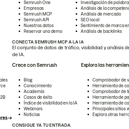
Semrush One
Investigación de palabra
Empresas
Análisis de la competen
Semrush MCP
Análisis de mercado
Semrush API
SEO local
Nuestros datos
Sentimiento de marca en
Reservar una demo
Análisis de backlinks
CONECTA SEMRUSH MCP A LA IA
El conjunto de datos de tráfico, visibilidad y anális
de IA.
Crece con Semrush
Explora las herramien
ales
Blog
Comprobador de vis
rce
Conocimiento
Herramienta de c
Academia
Comprobador de trá
B2B
Casos de éxito
Herramienta de pa
Índice de visibilidad en la IA
Herramienta de c
Webinars
Principales sitios 
Noticias
Explora otras herr
ores
CONSIGUE YA TU ENTRADA