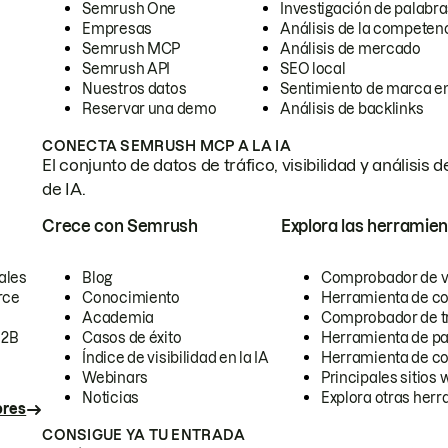
Semrush One
Investigación de palabra
Empresas
Análisis de la competen
Semrush MCP
Análisis de mercado
Semrush API
SEO local
Nuestros datos
Sentimiento de marca en
Reservar una demo
Análisis de backlinks
CONECTA SEMRUSH MCP A LA IA
El conjunto de datos de tráfico, visibilidad y anális
de IA.
Crece con Semrush
Explora las herramien
ales
Blog
Comprobador de vis
rce
Conocimiento
Herramienta de c
Academia
Comprobador de trá
B2B
Casos de éxito
Herramienta de pa
Índice de visibilidad en la IA
Herramienta de c
Webinars
Principales sitios 
Noticias
Explora otras herr
ores
CONSIGUE YA TU ENTRADA