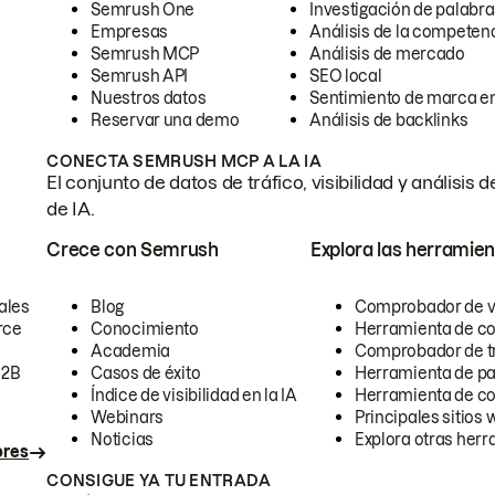
Semrush One
Investigación de palabra
Empresas
Análisis de la competen
Semrush MCP
Análisis de mercado
Semrush API
SEO local
Nuestros datos
Sentimiento de marca en
Reservar una demo
Análisis de backlinks
CONECTA SEMRUSH MCP A LA IA
El conjunto de datos de tráfico, visibilidad y anális
de IA.
Crece con Semrush
Explora las herramien
ales
Blog
Comprobador de vis
rce
Conocimiento
Herramienta de c
Academia
Comprobador de trá
B2B
Casos de éxito
Herramienta de pa
Índice de visibilidad en la IA
Herramienta de c
Webinars
Principales sitios 
Noticias
Explora otras herr
ores
CONSIGUE YA TU ENTRADA