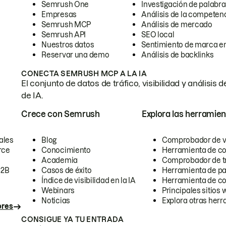
Semrush One
Investigación de palabra
Empresas
Análisis de la competen
Semrush MCP
Análisis de mercado
Semrush API
SEO local
Nuestros datos
Sentimiento de marca en
Reservar una demo
Análisis de backlinks
CONECTA SEMRUSH MCP A LA IA
El conjunto de datos de tráfico, visibilidad y anális
de IA.
Crece con Semrush
Explora las herramien
ales
Blog
Comprobador de vis
rce
Conocimiento
Herramienta de c
Academia
Comprobador de trá
B2B
Casos de éxito
Herramienta de pa
Índice de visibilidad en la IA
Herramienta de c
Webinars
Principales sitios 
Noticias
Explora otras herr
ores
CONSIGUE YA TU ENTRADA