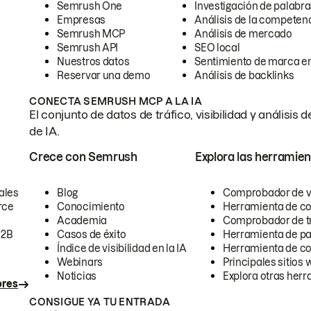
Semrush One
Investigación de palabra
Empresas
Análisis de la competen
Semrush MCP
Análisis de mercado
Semrush API
SEO local
Nuestros datos
Sentimiento de marca en
Reservar una demo
Análisis de backlinks
CONECTA SEMRUSH MCP A LA IA
El conjunto de datos de tráfico, visibilidad y anális
de IA.
Crece con Semrush
Explora las herramien
ales
Blog
Comprobador de vis
rce
Conocimiento
Herramienta de c
Academia
Comprobador de trá
B2B
Casos de éxito
Herramienta de pa
Índice de visibilidad en la IA
Herramienta de c
Webinars
Principales sitios 
Noticias
Explora otras herr
ores
CONSIGUE YA TU ENTRADA