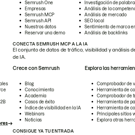
Semrush One
Investigación de palabra
Empresas
Análisis de la competen
Semrush MCP
Análisis de mercado
Semrush API
SEO local
Nuestros datos
Sentimiento de marca en
Reservar una demo
Análisis de backlinks
CONECTA SEMRUSH MCP A LA IA
El conjunto de datos de tráfico, visibilidad y anális
de IA.
Crece con Semrush
Explora las herramien
ales
Blog
Comprobador de vis
rce
Conocimiento
Herramienta de c
Academia
Comprobador de trá
B2B
Casos de éxito
Herramienta de pa
Índice de visibilidad en la IA
Herramienta de c
Webinars
Principales sitios 
Noticias
Explora otras herr
ores
CONSIGUE YA TU ENTRADA