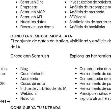
Semrush One
Investigación de palabra
Empresas
Análisis de la competen
Semrush MCP
Análisis de mercado
Semrush API
SEO local
Nuestros datos
Sentimiento de marca en
Reservar una demo
Análisis de backlinks
CONECTA SEMRUSH MCP A LA IA
El conjunto de datos de tráfico, visibilidad y anális
de IA.
Crece con Semrush
Explora las herramien
ales
Blog
Comprobador de vis
rce
Conocimiento
Herramienta de c
Academia
Comprobador de trá
B2B
Casos de éxito
Herramienta de pa
Índice de visibilidad en la IA
Herramienta de c
Webinars
Principales sitios 
Noticias
Explora otras herr
ores
CONSIGUE YA TU ENTRADA