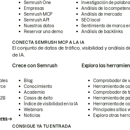
Semrush One
Investigación de palabra
Empresas
Análisis de la competen
Semrush MCP
Análisis de mercado
Semrush API
SEO local
Nuestros datos
Sentimiento de marca en
Reservar una demo
Análisis de backlinks
CONECTA SEMRUSH MCP A LA IA
El conjunto de datos de tráfico, visibilidad y anális
de IA.
Crece con Semrush
Explora las herramien
ales
Blog
Comprobador de vis
rce
Conocimiento
Herramienta de c
Academia
Comprobador de trá
B2B
Casos de éxito
Herramienta de pa
Índice de visibilidad en la IA
Herramienta de c
Webinars
Principales sitios 
Noticias
Explora otras herr
ores
CONSIGUE YA TU ENTRADA