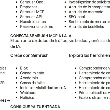
Semrush One
Investigación de palabra
Empresas
Análisis de la competen
Semrush MCP
Análisis de mercado
Semrush API
SEO local
Nuestros datos
Sentimiento de marca en
Reservar una demo
Análisis de backlinks
CONECTA SEMRUSH MCP A LA IA
El conjunto de datos de tráfico, visibilidad y anális
de IA.
Crece con Semrush
Explora las herramien
ales
Blog
Comprobador de vis
rce
Conocimiento
Herramienta de c
Academia
Comprobador de trá
B2B
Casos de éxito
Herramienta de pa
Índice de visibilidad en la IA
Herramienta de c
Webinars
Principales sitios 
Noticias
Explora otras herr
ores
CONSIGUE YA TU ENTRADA