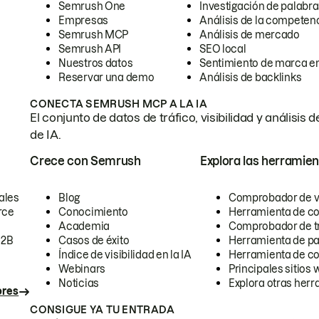
Semrush One
Investigación de palabra
Empresas
Análisis de la competen
Semrush MCP
Análisis de mercado
Semrush API
SEO local
Nuestros datos
Sentimiento de marca en
Reservar una demo
Análisis de backlinks
CONECTA SEMRUSH MCP A LA IA
El conjunto de datos de tráfico, visibilidad y anális
de IA.
Crece con Semrush
Explora las herramien
ales
Blog
Comprobador de vis
rce
Conocimiento
Herramienta de c
Academia
Comprobador de trá
B2B
Casos de éxito
Herramienta de pa
Índice de visibilidad en la IA
Herramienta de c
Webinars
Principales sitios 
Noticias
Explora otras herr
ores
CONSIGUE YA TU ENTRADA