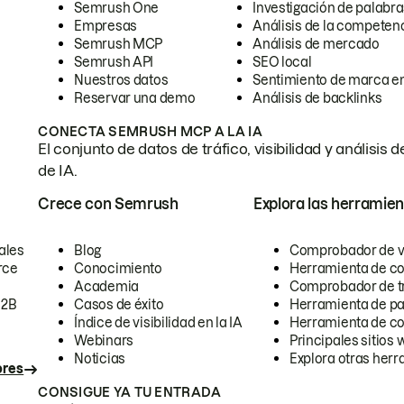
Semrush One
Investigación de palabra
Empresas
Análisis de la competen
Semrush MCP
Análisis de mercado
Semrush API
SEO local
Nuestros datos
Sentimiento de marca en
Reservar una demo
Análisis de backlinks
CONECTA SEMRUSH MCP A LA IA
El conjunto de datos de tráfico, visibilidad y anális
de IA.
Crece con Semrush
Explora las herramien
ales
Blog
Comprobador de vis
rce
Conocimiento
Herramienta de c
Academia
Comprobador de trá
B2B
Casos de éxito
Herramienta de pa
Índice de visibilidad en la IA
Herramienta de c
Webinars
Principales sitios 
Noticias
Explora otras herr
ores
CONSIGUE YA TU ENTRADA