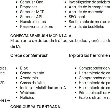
Semrush One
Investigación de palabra
Empresas
Análisis de la competen
Semrush MCP
Análisis de mercado
Semrush API
SEO local
Nuestros datos
Sentimiento de marca en
Reservar una demo
Análisis de backlinks
CONECTA SEMRUSH MCP A LA IA
El conjunto de datos de tráfico, visibilidad y anális
de IA.
Crece con Semrush
Explora las herramien
ales
Blog
Comprobador de vis
rce
Conocimiento
Herramienta de c
Academia
Comprobador de trá
B2B
Casos de éxito
Herramienta de pa
Índice de visibilidad en la IA
Herramienta de c
Webinars
Principales sitios 
Noticias
Explora otras herr
ores
CONSIGUE YA TU ENTRADA