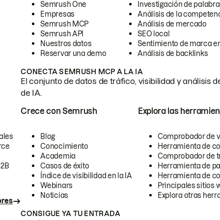
Semrush One
Investigación de palabra
Empresas
Análisis de la competen
Semrush MCP
Análisis de mercado
Semrush API
SEO local
Nuestros datos
Sentimiento de marca en
Reservar una demo
Análisis de backlinks
CONECTA SEMRUSH MCP A LA IA
El conjunto de datos de tráfico, visibilidad y anális
de IA.
Crece con Semrush
Explora las herramien
ales
Blog
Comprobador de vis
rce
Conocimiento
Herramienta de c
Academia
Comprobador de trá
B2B
Casos de éxito
Herramienta de pa
Índice de visibilidad en la IA
Herramienta de c
Webinars
Principales sitios 
Noticias
Explora otras herr
ores
CONSIGUE YA TU ENTRADA